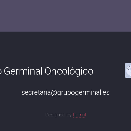
 Germinal Oncológico
secretaria@grupogerminal.es
Designed by
fjptrial